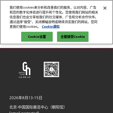
直
我们使用cookies来分析和改善我们的服务，以对内容、广告
接
和您的数字化体验进行提升和个性化。您使用我们网站的相关
跳
信息我们也会分享给我们的社交媒体、广告和分析合作伙伴。
2026年8月13-15日
参观登记
转
通过选择“接受”、关闭横幅说明或继续浏览我们的网站，您同
北京•中国国际展览中心（朝阳馆）
意我们使用cookies。
Cookie通知
至
首页
内
Cookie设置
全都接受Cookie
观众中心-第53届中国北京国际礼品、赠品及家庭用品展览会
容
2026年8月13-15日
北京·中国国际展览中心（朝阳馆）
[email protected]