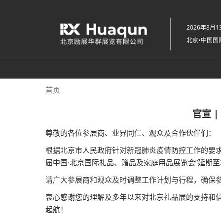
直
接
2026年8月1
跳
北京•中国国
转
至
内
容
首页
官宣 
尊敬的各位参展商、业界同仁、观众及合作伙伴们：
根据北京市人民政府针对新冠肺炎疫情防控工作的要求，
届中国·北京国际礼品、赠品及家庭用品展览会”延期至2
请广大参展商和观众及时调整工作计划与行程，确保
衷心感谢您的理解及多年以来对北京礼品展的支持和
起航！