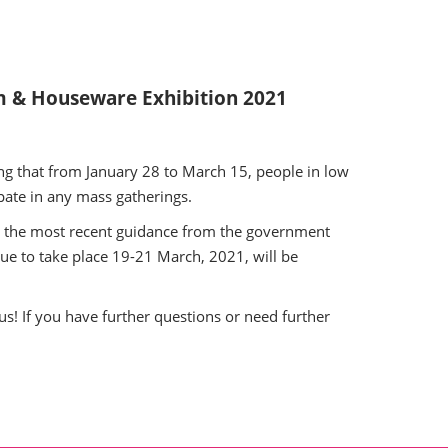
um & Houseware Exhibition 2021
ng that from January 28 to March 15, people in low
pate in any mass gatherings.
with the most recent guidance from the government
ue to take place 19-21 March, 2021, will be
us! If you have further questions or need further