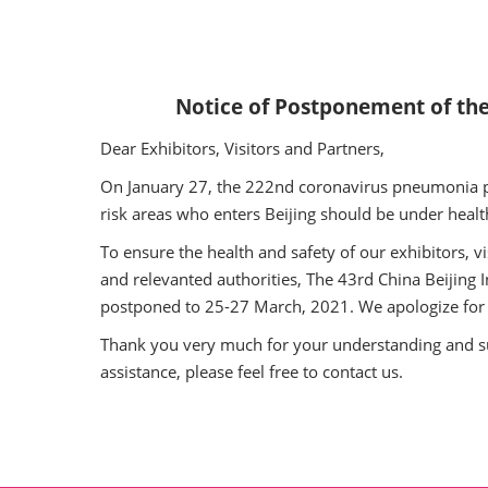
Notice of Postponement of the
Dear Exhibitors, Visitors and Partners,
On January 27, the 222nd coronavirus pneumonia pre
risk areas who enters Beijing should be under healt
To ensure the health and safety of our exhibitors, v
and relevanted authorities, The 43rd China Beijing
postponed to 25-27 March, 2021. We apologize for
Thank you very much for your understanding and supp
assistance, please feel free to contact us.