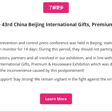
了解更多
 43rd China Beijing International Gifts, Premi
vention and control press conference was held in Beijing, stati
h monitor for 14 days. During this period, they should not partici
isitors, partners and all involved in our exhibition, and in line 
 International Gifts, Premium & Houseware Exhibition which was d
 the inconvenience caused by this postponement!
ort! Stay strong! We remain vigilant in the fight against the vir
Learn More