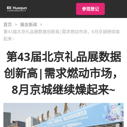
直
打
参观登记
接
开
跳
页
转
首页
展会新闻
面
至
第43届北京礼品展数据创新高|需求燃动市场，8月京城继续燥
导
航
内
起来~
容
第43届北京礼品展数据
创新高|需求燃动市场，
8月京城继续燥起来~