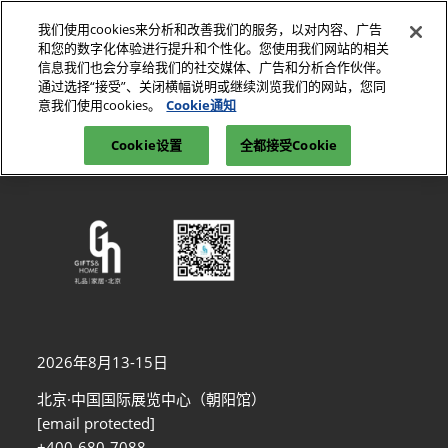
直
我们使用cookies来分析和改善我们的服务，以对内容、广告
接
和您的数字化体验进行提升和个性化。您使用我们网站的相关
跳
信息我们也会分享给我们的社交媒体、广告和分析合作伙伴。
2026年8月13-15日
参观登记
转
通过选择“接受”、关闭横幅说明或继续浏览我们的网站，您同
北京•中国国际展览中心（朝阳馆）
意我们使用cookies。
Cookie通知
至
首页
2024
内
Cookie设置
全都接受Cookie
容
2026年8月13-15日
北京·中国国际展览中心（朝阳馆）
[email protected]
+400-680-7088